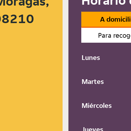
Horario 
 Moragas,
 08210
A domicil
Para recog
Lunes
Martes
Miércoles
Jueves