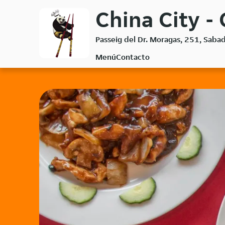
Volver
China City -
al
menú
Passeig del Dr. Moragas, 251, Saba
principal
Menú
Contacto